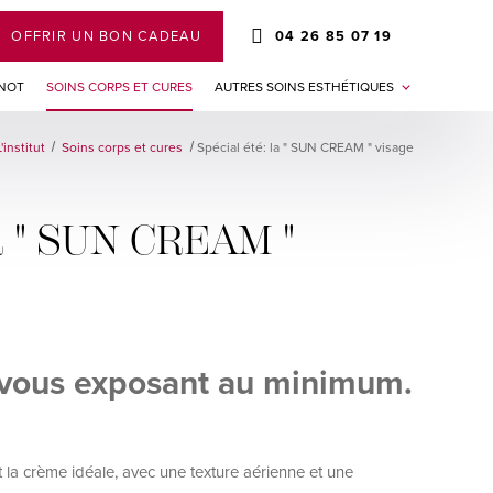
OFFRIR UN BON CADEAU
04 26 85 07 19
INOT
SOINS CORPS ET CURES
AUTRES SOINS ESTHÉTIQUES
L'institut
Soins corps et cures
Spécial été: la " SUN CREAM " visage
la " SUN CREAM "
 vous exposant au minimum.
 la crème idéale, avec une texture aérienne et une