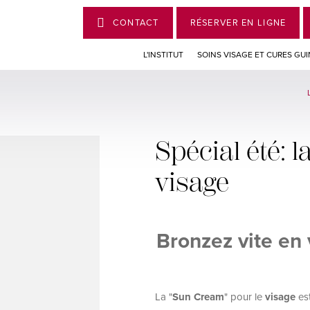
CONTACT
RÉSERVER EN LIGNE
L'INSTITUT
SOINS VISAGE ET CURES GU
Spécial été: 
visage
Bronzez vite en
La "
Sun Cream
" pour le
visage
est